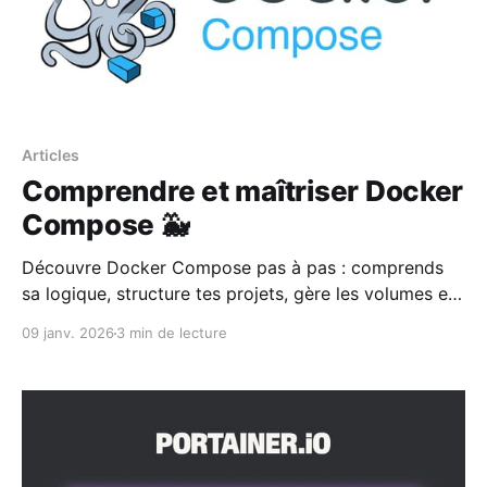
Articles
Comprendre et maîtriser Docker
Compose 🐳
Découvre Docker Compose pas à pas : comprends
sa logique, structure tes projets, gère les volumes et
les réseaux, et lance tes services facilement. Ce
09 janv. 2026
3 min de lecture
guide te prépare à déployer tes applications
sereinement et à passer ensuite à Portainer sans
galère 🚀