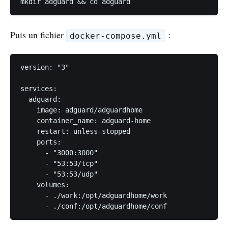
Puis un fichier
:
docker-compose.yml
version: "3"

services:

  adguard:

    image: adguard/adguardhome

    container_name: adguard-home

    restart: unless-stopped

    ports:

      - "3000:3000"

      - "53:53/tcp"

      - "53:53/udp"

    volumes:

      - ./work:/opt/adguardhome/work
