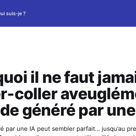
ui suis-je ?
uoi il ne faut jama
r-coller aveuglém
de généré par une
é par une IA peut sembler parfait… jusqu’au pr