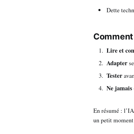
Dette techn
Comment f
Lire et c
Adapter
se
Tester
avan
Ne jamais 
En résumé : l’I
un petit moment 