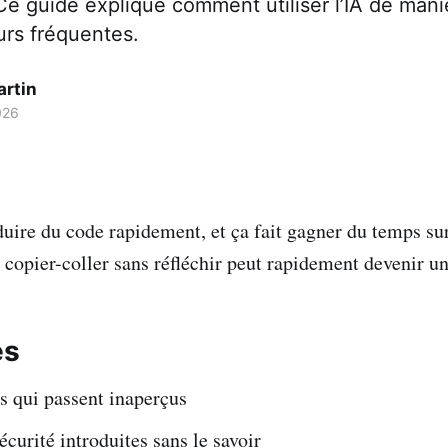
Ce guide explique comment utiliser l’IA de mani
eurs fréquentes.
artin
026
uire du code rapidement, et ça fait gagner du temps su
s copier-coller sans réfléchir peut rapidement devenir 
es
s qui passent inaperçus
sécurité introduites sans le savoir