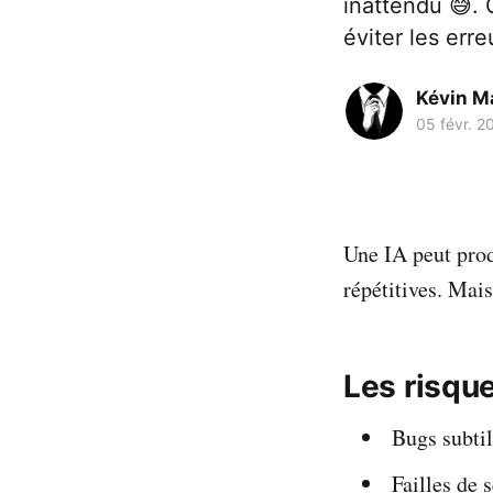
inattendu 😅. 
éviter les err
Kévin M
05 févr. 2
Une IA peut prod
répétitives. Mai
Les risqu
Bugs subtil
Failles de 