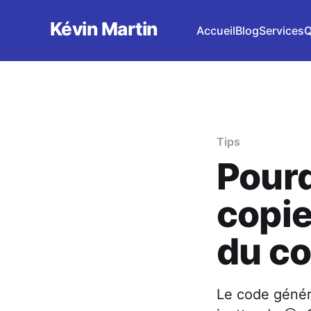
Kévin Martin
Accueil
Blog
Services
Q
Tips
Pourq
copie
du co
Le code génér