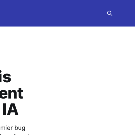
is
ent
 IA
emier bug