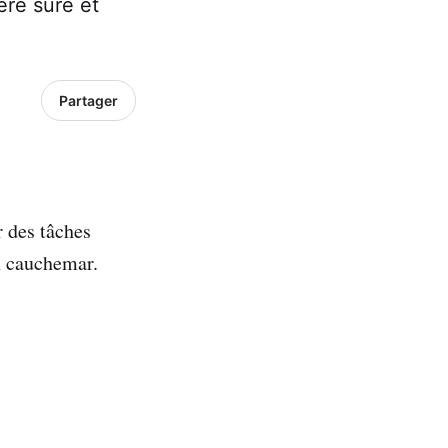
ère sûre et
Partager
r des tâches
un cauchemar.